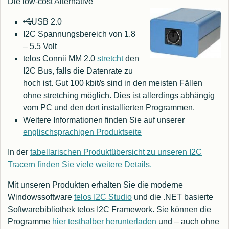
Die low-cost Alternative
USB 2.0
I2C Spannungsbereich von 1.8
– 5.5 Volt
telos Connii MM 2.0
stretcht
den
I2C Bus, falls die Datenrate zu
hoch ist. Gut 100 kbit/s sind in den meisten Fällen
ohne stretching möglich. Dies ist allerdings abhängig
vom PC und den dort installierten Programmen.
Weitere Informationen finden Sie auf unserer
englischsprachigen Produktseite
In der
tabellarischen Produktübersicht zu unseren I2C
Tracern finden Sie viele weitere Details.
Mit unseren Produkten erhalten Sie die moderne
Windowssoftware
telos I2C Studio
und die .NET basierte
Softwarebibliothek telos I2C Framework. Sie können die
Programme
hier testhalber herunterladen
und – auch ohne