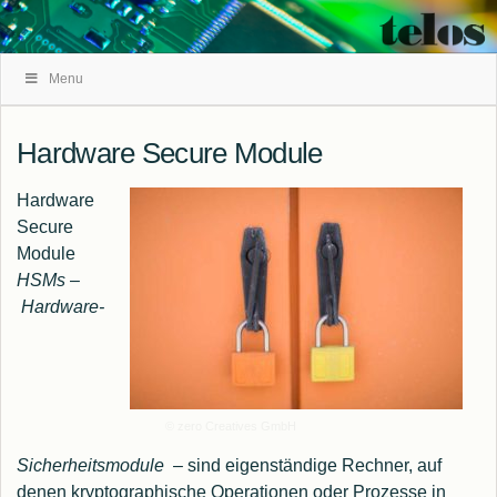
Skip
Menu
Navigation
Hardware Secure Module
Hardware
Secure
Module
HSMs
–
Hardware-
© zero Creatives GmbH
Sicherheitsmodule
– sind eigenständige Rechner, auf
denen kryptographische Operationen oder Prozesse in