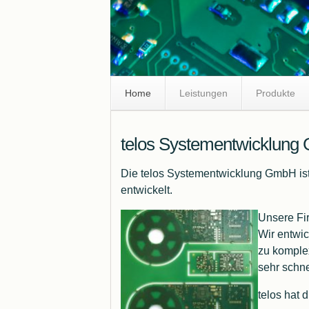
Skip
Home
Leistungen
Produkte
Navigation
telos Systementwicklun
Die telos Systementwicklung GmbH ist
entwickelt.
Unsere Fir
Wir entwi
zu komplex
sehr schne
telos hat d