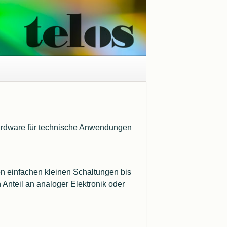
Hardware für technische Anwendungen
Windows 11 Treiberproblem
Kernisolierung
Windows Druckertreiber
Entwicklung
on einfachen kleinen Schaltungen bis
Anteil an analoger Elektronik oder