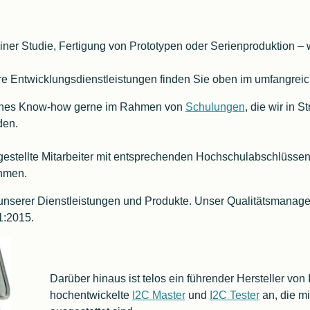
er Studie, Fertigung von Prototypen oder Serienproduktion – wi
ere Entwicklungsdienstleistungen finden Sie oben im umfangre
iches Know-how gerne im Rahmen von
Schulungen
, die wir in 
den.
ngestellte Mitarbeiter mit entsprechenden Hochschulabschlüssen.
ehmen.
t unserer Dienstleistungen und Produkte. Unser Qualitätsmanag
Matlab Alternativen
1:2015.
Darüber hinaus ist telos ein führender Hersteller von
hochentwickelte
I2C Master
und
I2C Tester
an, die mi