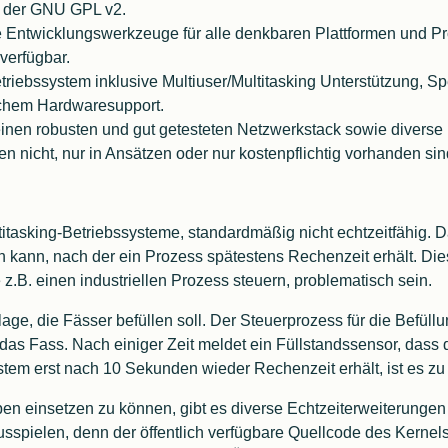
er der GNU GPL v2.
te Entwicklungswerkzeuge für alle denkbaren Plattformen und 
 verfügbar.
etriebssystem inklusive Multiuser/Multitasking Unterstützung, S
chem Hardwaresupport.
einen robusten und gut getesteten Netzwerkstack sowie divers
n nicht, nur in Ansätzen oder nur kostenpflichtig vorhanden sin
ltitasking-Betriebssysteme, standardmäßig nicht echtzeitfähig. 
 kann, nach der ein Prozess spätestens Rechenzeit erhält. Dies 
.B. einen industriellen Prozess steuern, problematisch sein.
lage, die Fässer befüllen soll. Der Steuerprozess für die Befü
in das Fass. Nach einiger Zeit meldet ein Füllstandssensor, dass 
 erst nach 10 Sekunden wieder Rechenzeit erhält, ist es zu sp
en einsetzen zu können, gibt es diverse Echtzeiterweiterunge
ausspielen, denn der öffentlich verfügbare Quellcode des Kernel